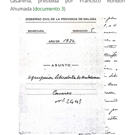
casareña, presidida por Francisco Rondón
Ahumada (
documento 3
)