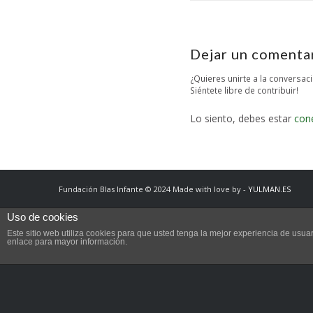
Dejar un comenta
¿Quieres unirte a la conversac
Siéntete libre de contribuir!
Lo siento, debes estar
con
Fundación Blas Infante © 2024 Made with love by -
YULMAN.ES
Uso de cookies
Este sitio web utiliza cookies para que usted tenga la mejor experiencia de us
enlace para mayor información.