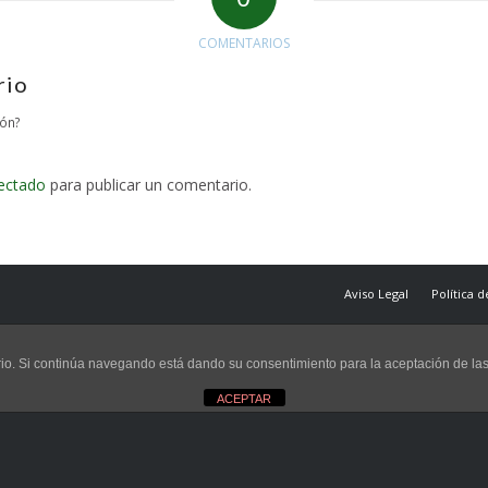
COMENTARIOS
rio
ión?
ectado
para publicar un comentario.
Aviso Legal
Política 
uario. Si continúa navegando está dando su consentimiento para la aceptación de l
ACEPTAR