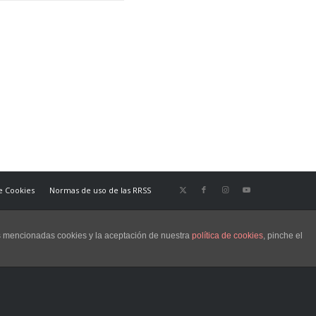
de Cookies
Normas de uso de las RRSS
as mencionadas cookies y la aceptación de nuestra
política de cookies
, pinche el