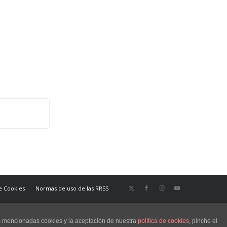
de Cookies
Normas de uso de las RRSS
as mencionadas cookies y la aceptación de nuestra
política de cookies
, pinche el