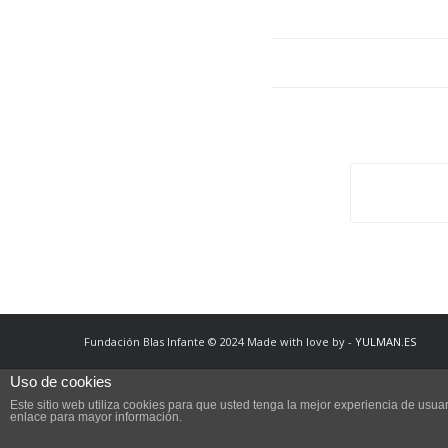
Fundación Blas Infante © 2024 Made with love by -
YULMAN.ES
Uso de cookies
Este sitio web utiliza cookies para que usted tenga la mejor experiencia de us
enlace para mayor información.