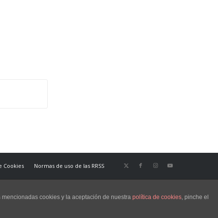
de Cookies
Normas de uso de las RRSS
as mencionadas cookies y la aceptación de nuestra
política de cookies
, pinche el