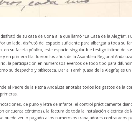
 disfrutó de su casa de Coria a la que llamó “La Casa de la Alegría”. 
or un lado, disfrutó del espacio suficiente para albergar a toda su fa
ién, en su faceta pública, este espacio singular fue testigo íntimo de s
 en primera fila: fueron los años de la Asamblea Regional Andaluza 
torio, la participación en numerosos eventos de todo tipo para difundir
mo su despacho y biblioteca. Dar al Farah (Casa de la Alegría) es un
nde el Padre de la Patria Andaluza anotaba todos los gastos de la c
 primeras.
taciones, de puño y letra de Infante, el control prácticamente diar
con cincuenta céntimos), la factura de toda la instalación eléctrica de 
e puede ver lo pagado a los numerosos trabajadores contratados para