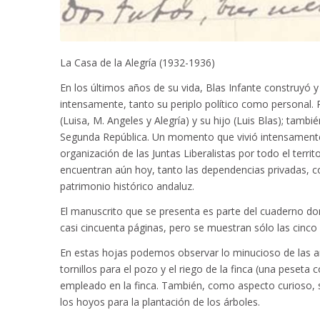
La Casa de la Alegría (1932-1936)
En los últimos años de su vida, Blas Infante construyó y
intensamente, tanto su periplo político como personal. P
(Luisa, M. Angeles y Alegría) y su hijo (Luis Blas); tamb
Segunda República. Un momento que vivió intensamente y
organización de las Juntas Liberalistas por todo el terri
encuentran aún hoy, tanto las dependencias privadas, co
patrimonio histórico andaluz.
El manuscrito que se presenta es parte del cuaderno do
casi cincuenta páginas, pero se muestran sólo las cinco
En estas hojas podemos observar lo minucioso de las ano
tornillos para el pozo y el riego de la finca (una peseta 
empleado en la finca. También, como aspecto curioso, s
los hoyos para la plantación de los árboles.