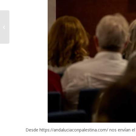
Discurso de Javier
Escalera Reyes en el
homenaje a Blas
Infante, Padre de la...
Desde https://andaluciaconpalestina.com/ nos envían el 