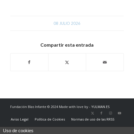
08 JULIO 2026
Compartir esta entrada
Fundación Blas Infante © 2024 Made with love by -
YULMAN.ES
Aviso Legal
Política de Cookies
Normas de uso de las RRSS
Uso de cookies